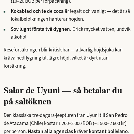
(10–20 BOB per förpackning).
Kokablad och te de coca
är legalt och vanligt — det är så
lokalbefolkningen hanterar höjden.
Sov lugnt första två dygnen.
Drick mycket vatten, undvik
alkohol.
Reseförsäkringen blir kritisk här — allvarlig höjdsjuka kan
kräva nedflygning till lägre höjd, vilket är dyrt utan
försäkring.
Salar de Uyuni — så betalar du
på saltöknen
Den klassiska tre-dagars-jeepturen från Uyuni till San Pedro
de Atacama (Chile) kostar 1 200–2 000 BOB (~1 500–2 600 kr)
per person.
Nästan alla agencias kräver kontant boliviano
.