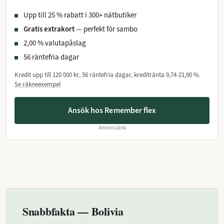
Upp till 25 % rabatt i 300+ nätbutiker
Gratis extrakort
— perfekt för sambo
2,00 % valutapåslag
56 räntefria dagar
Kredit upp till
120 000 kr
, 56 räntefria dagar, kreditränta
9,74-21,90 %
.
Se räkneexempel
Ansök hos Remember flex
Annonslänk
Snabbfakta — Bolivia