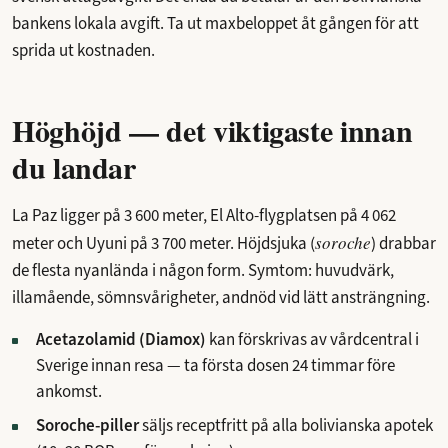
bankens lokala avgift. Ta ut maxbeloppet åt gången för att
sprida ut kostnaden.
Höghöjd — det viktigaste innan
du landar
La Paz ligger på 3 600 meter, El Alto-flygplatsen på 4 062
soroche
meter och Uyuni på 3 700 meter. Höjdsjuka (
) drabbar
de flesta nyanlända i någon form. Symtom: huvudvärk,
illamående, sömnsvårigheter, andnöd vid lätt ansträngning.
Acetazolamid (Diamox)
kan förskrivas av vårdcentral i
Sverige innan resa — ta första dosen 24 timmar före
ankomst.
Soroche-piller
säljs receptfritt på alla bolivianska apotek