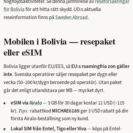
höghöjdsaktiviteter. Se denna jämförelse av
reseförsäkringar
för Bolivia
för att hitta rätt skydd. UD:s aktuella
reseinformation finns på
Sweden Abroad
.
Mobilen i Bolivia — resepaket
eller eSIM
Bolivia ligger utanför EU/EES, så
EU:s roamingfria zon gäller
inte
. Svenska operatörer säljer resepaket per dygn eller
vecka (50–200 kr/dygn beroende på operatör). Utan paket
går det enligt utlandstaxa per MB — mycket dyrt.
eSIM via
Airalo
—
3 GB för 30 dagar kostar 11 USD
(~115
Tips:
kr).
rabattkod
MICHAE6189
ger 3 USD rabatt på din
första Airalo-beställning som ny kund.
Lokal SIM från Entel, Tigo eller Viva
— köps på Entel-