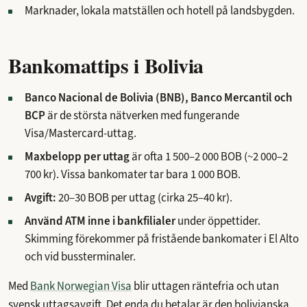
Marknader, lokala matställen och hotell på landsbygden.
Bankomattips i Bolivia
Banco Nacional de Bolivia (BNB), Banco Mercantil och
BCP
är de största nätverken med fungerande
Visa/Mastercard-uttag.
Maxbelopp per uttag
är ofta 1 500–2 000 BOB (~2 000–2
700 kr). Vissa bankomater tar bara 1 000 BOB.
Avgift:
20–30 BOB per uttag (cirka 25–40 kr).
Använd ATM inne i bankfilialer
under öppettider.
Skimming förekommer på fristående bankomater i El Alto
och vid bussterminaler.
Med
Bank Norwegian Visa
blir uttagen räntefria och utan
svensk uttagsavgift. Det enda du betalar är den bolivianska