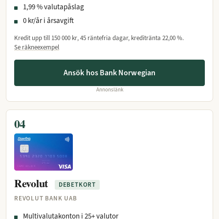
1,99 % valutapåslag
0 kr/år i årsavgift
Kredit upp till
150 000 kr
, 45 räntefria dagar, kreditränta
22,00 %
.
Se räkneexempel
Ansök hos Bank Norwegian
Annonslänk
04
Revolut
DEBETKORT
REVOLUT BANK UAB
Multivalutakonton i 25+ valutor