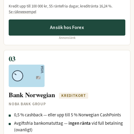
Kredit upp till
100 000 kr
, 55 räntefria dagar, kreditränta
16,24 %
.
Se räkneexempel
Ansök hos Forex
Annonslänk
03
Bank Norwegian
KREDITKORT
NOBA BANK GROUP
0,5 % cashback — eller upp till 5 % Norwegian CashPoints
Avgiftsfria bankomatuttag —
ingen ränta
vid full betalning
(ovanligt)