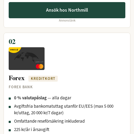
Ansök hos Northmill
Annonslänk
02
Forex
KREDITKORT
FOREX BANK
0 % valutapåslag
— alla dagar
Avgiftsfria bankomatuttag utanför EU/EES (max 5 000
kr/uttag, 20 000 kr/7 dagar)
Omfattande reseförsäkring inkluderad
225 kr/år i årsavgift