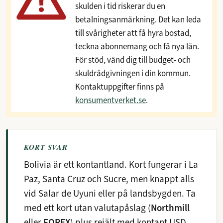
skulden i tid riskerar du en
betalningsanmärkning. Det kan leda
till svårigheter att få hyra bostad,
teckna abonnemang och få nya lån.
För stöd, vänd dig till budget- och
skuldrådgivningen i din kommun.
Kontaktuppgifter finns på
konsumentverket.se
.
KORT SVAR
Bolivia är ett kontantland. Kort fungerar i La
Paz, Santa Cruz och Sucre, men knappt alls
vid Salar de Uyuni eller på landsbygden. Ta
med ett kort utan valutapåslag (
Northmill
eller
FOREX
) plus rejält med kontant USD