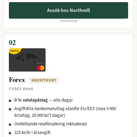
Ansök hos Northmill
Annonslänk
02
Forex
KREDITKORT
FOREX BANK
0 % valutapåslag
— alla dagar
Avgiftsfria bankomatuttag utanför EU/EES (max 5 000
kr/uttag, 20 000 kr/7 dagar)
Omfattande reseförsäkring inkluderad
225 kr/år i årsavgift