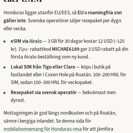
Honduras ligger utanför EU/EES, så
EU:s roamingfria zon
gäller inte
. Svenska operatörer säljer resepaket per dygn
eller vecka.
eSIM via
Airalo
—
3 GB för 30 dagar kostar 12 USD
(~125
Tips:
kr).
rabattkod
MICHAE6189
ger 3 USD rabatt på din
första Airalo-beställning som ny kund.
Lokal SIM från Tigo eller Claro
— köps i butik på
fastlandet eller i Coxen Hole på Roatán. 100–200 HNL för
SIM, sedan 100–300 HNL för veckopaket.
Resepaket via svensk operatör
— bekvämast men
dyrast.
Mottagningen är god längs nordkusten och på Roatán,
sämre i bergiga inlandet. Se denna sida för
mobilabonnemang för Honduras-resa
för att jämföra