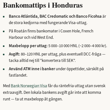
Bankomattips i Honduras
Banco Atlántida, BAC Credomatic och Banco Ficohsa
är
de stora kedjorna med fungerande Visa-uttag.
På Roatán finns bankomater i Coxen Hole, French
Harbour och vid West End.
Maxbelopp per uttag:
5 000–10 000 HNL (~2 000–4 000 kr).
Avgift:
80–120 HNL per uttag, plus eventuell DCC-fråga —
tacka alltid nej till "konvertera till SEK".
Använd ATM inne i banker
under öppettider, särskilt på
fastlandet.
Med
Bank Norwegian Visa
får du räntefria uttag utan svensk
extraavgift. Den lokala bankens avgift går inte att komma
runt — ta ut maxbelopp åt gången.