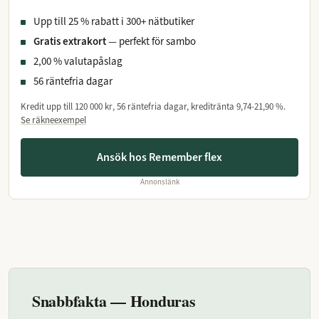
Upp till 25 % rabatt i 300+ nätbutiker
Gratis extrakort
— perfekt för sambo
2,00 % valutapåslag
56 räntefria dagar
Kredit upp till
120 000 kr
, 56 räntefria dagar, kreditränta
9,74-21,90 %
.
Se räkneexempel
Ansök hos Remember flex
Annonslänk
Snabbfakta — Honduras