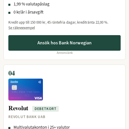
1,99 % valutapåslag
0 kr/år i årsavgift
Kredit upp till
150 000 kr
, 45 räntefria dagar, kreditränta
22,00 %
.
Se räkneexempel
Ansök hos Bank Norwegian
Annonslänk
04
Revolut
DEBETKORT
REVOLUT BANK UAB
Multivalutakonton i 25+ valutor