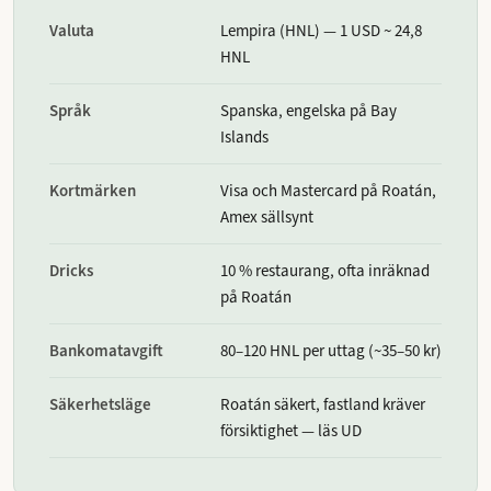
Valuta
Lempira (HNL) — 1 USD ~ 24,8
HNL
Språk
Spanska, engelska på Bay
Islands
Kortmärken
Visa och Mastercard på Roatán,
Amex sällsynt
Dricks
10 % restaurang, ofta inräknad
på Roatán
Bankomatavgift
80–120 HNL per uttag (~35–50 kr)
Säkerhetsläge
Roatán säkert, fastland kräver
försiktighet — läs UD