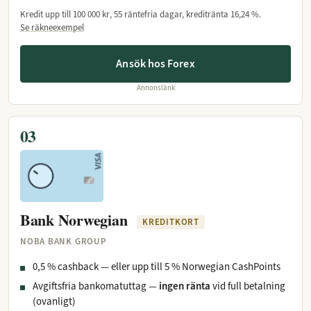
Kredit upp till
100 000 kr
, 55 räntefria dagar, kreditränta
16,24 %
.
Se räkneexempel
Ansök hos Forex
Annonslänk
03
Bank Norwegian
KREDITKORT
NOBA BANK GROUP
0,5 % cashback — eller upp till 5 % Norwegian CashPoints
Avgiftsfria bankomatuttag —
ingen ränta
vid full betalning
(ovanligt)