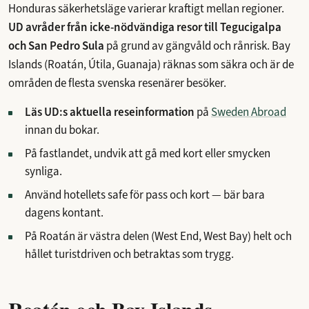
Honduras säkerhetsläge varierar kraftigt mellan regioner.
UD avråder från icke-nödvändiga resor till Tegucigalpa
och San Pedro Sula
på grund av gängvåld och rånrisk. Bay
Islands (Roatán, Útila, Guanaja) räknas som säkra och är de
områden de flesta svenska resenärer besöker.
Läs UD:s aktuella reseinformation
på
Sweden Abroad
innan du bokar.
På fastlandet, undvik att gå med kort eller smycken
synliga.
Använd hotellets safe för pass och kort — bär bara
dagens kontant.
På Roatán är västra delen (West End, West Bay) helt och
hållet turistdriven och betraktas som trygg.
Roatán och Bay Islands —