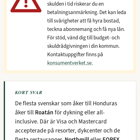
skulden i tid riskerar du en
betalningsanmärkning. Det kan leda
till svårigheter att få hyra bostad,
teckna abonnemang och få nya lån.
För stöd, vänd dig till budget- och
skuldrådgivningen i din kommun.
Kontaktuppgifter finns på
konsumentverket.se
.
KORT SVAR
De flesta svenskar som åker till Honduras
åker till
Roatán
för dykning eller all-
inclusive. Där är Visa och Mastercard
accepterade på resorter, dykcenter och de
flesta restauranger.
Northmill
eller
FOREX