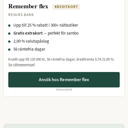
Remember flex
KREDITKORT
RESURS BANK
Upp till 25 % rabatt i 300+ nätbutiker
Gratis extrakort
— perfekt för sambo
2,00 % valutapåslag
56 räntefria dagar
Kredit upp till
120 000 kr
, 56 räntefria dagar, kreditränta
9,74-21,90 %
.
Se räkneexempel
Ansök hos Remember flex
Annonslänk