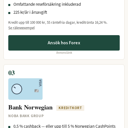
Omfattande reseförsäkring inkluderad
225 kr/år i årsavgift
Kredit upp till
100 000 kr
, 55 räntefria dagar, kreditränta
16,24 %
.
Se räkneexempel
Ansök hos Forex
Annonslänk
03
Bank Norwegian
KREDITKORT
NOBA BANK GROUP
0,5 % cashback — eller upp till 5 % Norwegian CashPoints