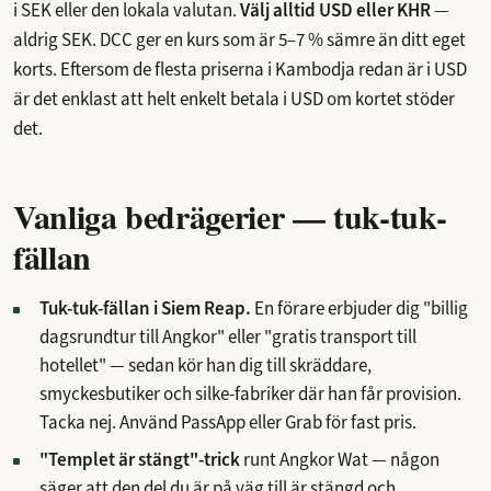
i SEK eller den lokala valutan.
Välj alltid USD eller KHR
—
aldrig SEK. DCC ger en kurs som är 5–7 % sämre än ditt eget
korts. Eftersom de flesta priserna i Kambodja redan är i USD
är det enklast att helt enkelt betala i USD om kortet stöder
det.
Vanliga bedrägerier — tuk-tuk-
fällan
Tuk-tuk-fällan i Siem Reap.
En förare erbjuder dig "billig
dagsrundtur till Angkor" eller "gratis transport till
hotellet" — sedan kör han dig till skräddare,
smyckesbutiker och silke-fabriker där han får provision.
Tacka nej. Använd PassApp eller Grab för fast pris.
"Templet är stängt"-trick
runt Angkor Wat — någon
säger att den del du är på väg till är stängd och