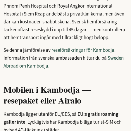
Phnom Penh Hospital och Royal Angkor International
Hospital i Siem Reap är de bästa privatklinikerna, men även
där kan kostnaden snabbt skena. Svensk hemförsäkring
täcker oftast reseskydd i upp till 45 dagar — men kontrollera
att hemtransport ingår med tillräckligt högt belopp.
Se denna jämförelse av
reseförsäkringar för Kambodja
.
Information från svenska ambassaden hittar du på
Sweden
Abroad om Kambodja
.
Mobilen i Kambodja —
resepaket eller Airalo
Kambodja ligger utanför EU/EES, så
EU:s gratis roaming
gäller inte
. Lyckligtvis har Kambodja billiga turist-SIM och
hyfsad 4G-täckning i städer.