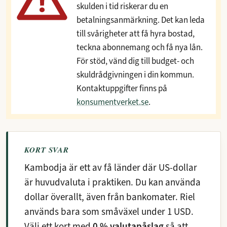
skulden i tid riskerar du en
betalningsanmärkning. Det kan leda
till svårigheter att få hyra bostad,
teckna abonnemang och få nya lån.
För stöd, vänd dig till budget- och
skuldrådgivningen i din kommun.
Kontaktuppgifter finns på
konsumentverket.se
.
KORT SVAR
Kambodja är ett av få länder där US-dollar
är huvudvaluta i praktiken. Du kan använda
dollar överallt, även från bankomater. Riel
används bara som småväxel under 1 USD.
Välj ett kort med
0 % valutapåslag
så att