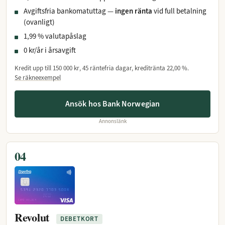
Avgiftsfria bankomatuttag —
ingen ränta
vid full betalning
(ovanligt)
1,99 % valutapåslag
0 kr/år i årsavgift
Kredit upp till
150 000 kr
, 45 räntefria dagar, kreditränta
22,00 %
.
Se räkneexempel
Ansök hos Bank Norwegian
Annonslänk
04
Revolut
DEBETKORT