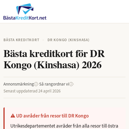
BÄSTA KREDITKORT
·
DR KONGO (KINSHASA)
Bästa kreditkort för DR
Kongo (Kinshasa) 2026
Annonsmärkning
·
Så rangordnar vi
·
i
i
Senast uppdaterad
24 april 2026
⚠ UD avråder från resor till DR Kongo
Utrikesdepartementet avråder från alla resor till östra