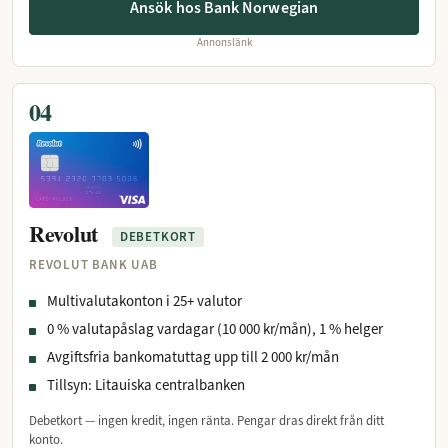
Ansök hos Bank Norwegian
Annonslänk
04
Revolut
DEBETKORT
REVOLUT BANK UAB
Multivalutakonton i 25+ valutor
0 % valutapåslag vardagar (10 000 kr/mån), 1 % helger
Avgiftsfria bankomatuttag upp till 2 000 kr/mån
Tillsyn: Litauiska centralbanken
Debetkort — ingen kredit, ingen ränta. Pengar dras direkt från ditt
konto.