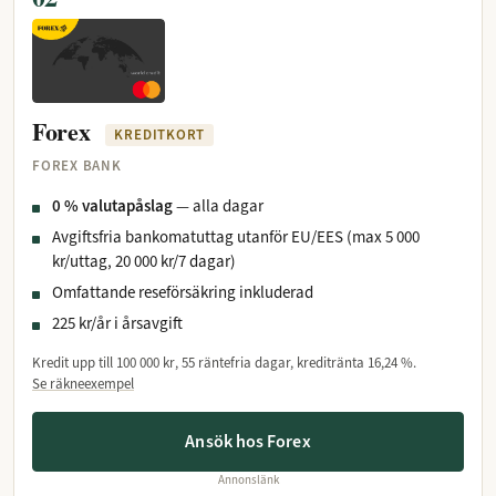
Forex
KREDITKORT
FOREX BANK
0 % valutapåslag
— alla dagar
Avgiftsfria bankomatuttag utanför EU/EES (max 5 000
kr/uttag, 20 000 kr/7 dagar)
Omfattande reseförsäkring inkluderad
225 kr/år i årsavgift
Kredit upp till
100 000 kr
, 55 räntefria dagar, kreditränta
16,24 %
.
Se räkneexempel
Ansök hos Forex
Annonslänk