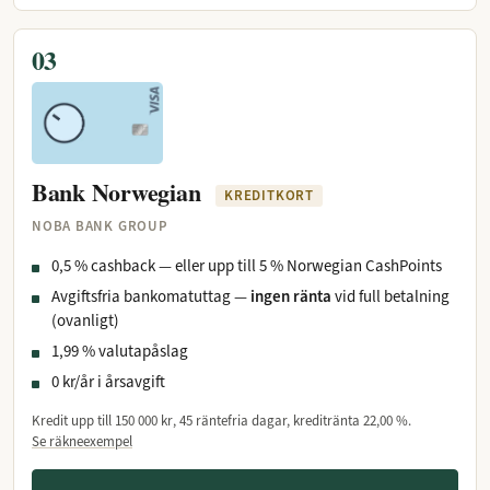
03
Bank Norwegian
KREDITKORT
NOBA BANK GROUP
0,5 % cashback — eller upp till 5 % Norwegian CashPoints
Avgiftsfria bankomatuttag —
ingen ränta
vid full betalning
(ovanligt)
1,99 % valutapåslag
0 kr/år i årsavgift
Kredit upp till
150 000 kr
, 45 räntefria dagar, kreditränta
22,00 %
.
Se räkneexempel