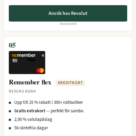
Ansök hos Revolut
Annonslänk
05
Remember flex
KREDITKORT
RESURS BANK
Upp till 25 % rabatt i 300+ nätbutiker
Gratis extrakort
— perfekt för sambo
2,00 % valutapåslag
56 räntefria dagar