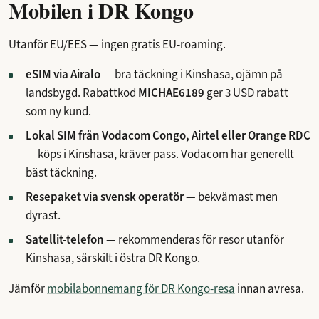
Mobilen i DR Kongo
Utanför EU/EES — ingen gratis EU-roaming.
eSIM via Airalo
— bra täckning i Kinshasa, ojämn på
landsbygd. Rabattkod
MICHAE6189
ger 3 USD rabatt
som ny kund.
Lokal SIM från Vodacom Congo, Airtel eller Orange RDC
— köps i Kinshasa, kräver pass. Vodacom har generellt
bäst täckning.
Resepaket via svensk operatör
— bekvämast men
dyrast.
Satellit-telefon
— rekommenderas för resor utanför
Kinshasa, särskilt i östra DR Kongo.
Jämför
mobilabonnemang för DR Kongo-resa
innan avresa.