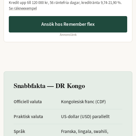
Kredit upp till
120 000 kr
, 56 räntefria dagar, kreditränta
9,74-21,90 %
.
Se räkneexempel
Ansök hos Remember flex
Annonslänk
Snabbfakta — DR Kongo
Officiell valuta
Kongolesisk franc (CDF)
Praktisk valuta
US-dollar (USD) parallellt
Språk
Franska, lingala, swahili,