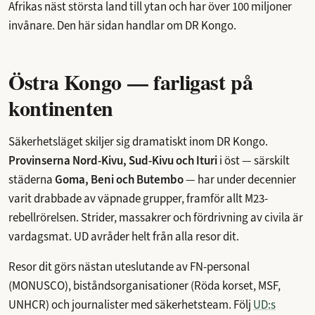
Afrikas näst största land till ytan och har över 100 miljoner
invånare. Den här sidan handlar om DR Kongo.
Östra Kongo — farligast på
kontinenten
Säkerhetsläget skiljer sig dramatiskt inom DR Kongo.
Provinserna Nord-Kivu, Sud-Kivu och Ituri
i öst — särskilt
städerna
Goma, Beni och Butembo
— har under decennier
varit drabbade av väpnade grupper, framför allt M23-
rebellrörelsen. Strider, massakrer och fördrivning av civila är
vardagsmat. UD avråder helt från alla resor dit.
Resor dit görs nästan uteslutande av FN-personal
(MONUSCO), biståndsorganisationer (Röda korset, MSF,
UNHCR) och journalister med säkerhetsteam. Följ
UD:s