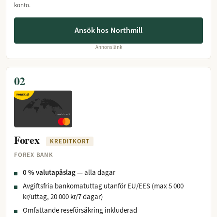
konto.
Ansök hos Northmill
Annonslänk
02
Forex
KREDITKORT
FOREX BANK
0 % valutapåslag
— alla dagar
Avgiftsfria bankomatuttag utanför EU/EES (max 5 000
kr/uttag, 20 000 kr/7 dagar)
Omfattande reseförsäkring inkluderad