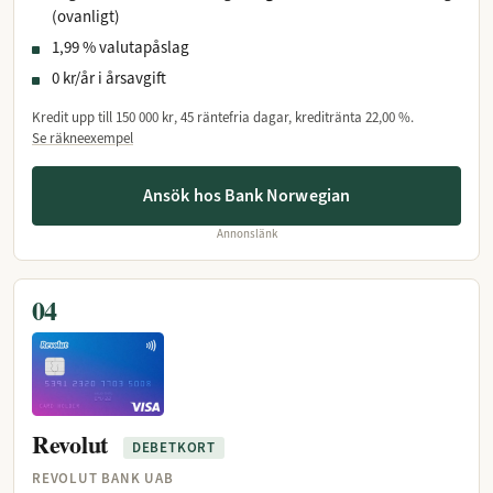
(ovanligt)
1,99 % valutapåslag
0 kr/år i årsavgift
Kredit upp till
150 000 kr
, 45 räntefria dagar, kreditränta
22,00 %
.
Se räkneexempel
Ansök hos Bank Norwegian
Annonslänk
04
Revolut
DEBETKORT
REVOLUT BANK UAB