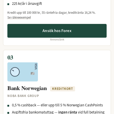
225 kr/år i årsavgift
Kredit upp till
100 000 kr
, 55 räntefria dagar, kreditränta
16,24 %
.
Se räkneexempel
Ansök hos Forex
Annonslänk
03
Bank Norwegian
KREDITKORT
NOBA BANK GROUP
0,5 % cashback — eller upp till 5 % Norwegian CashPoints
Avgiftsfria bankomatuttag —
ingen ränta
vid full betalning