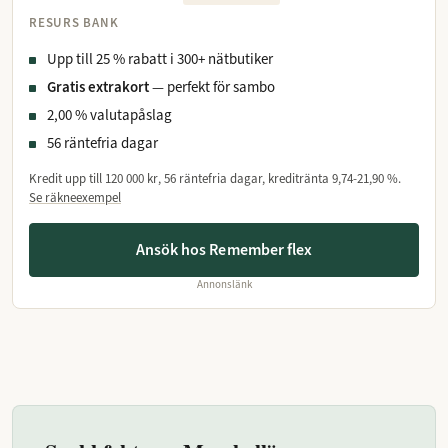
RESURS BANK
Upp till 25 % rabatt i 300+ nätbutiker
Gratis extrakort
— perfekt för sambo
2,00 % valutapåslag
56 räntefria dagar
Kredit upp till
120 000 kr
, 56 räntefria dagar, kreditränta
9,74-21,90 %
.
Se räkneexempel
Ansök hos Remember flex
Annonslänk