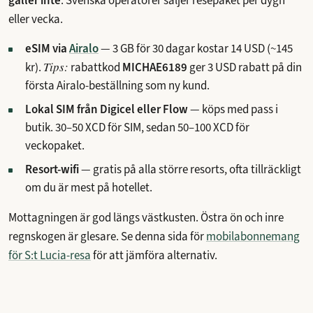
gäller inte
. Svenska operatörer säljer resepaket per dygn
eller vecka.
eSIM via
Airalo
—
3 GB för 30 dagar kostar 14 USD
(~145
Tips:
kr).
rabattkod
MICHAE6189
ger 3 USD rabatt på din
första Airalo-beställning som ny kund.
Lokal SIM från Digicel eller Flow
— köps med pass i
butik. 30–50 XCD för SIM, sedan 50–100 XCD för
veckopaket.
Resort-wifi
— gratis på alla större resorts, ofta tillräckligt
om du är mest på hotellet.
Mottagningen är god längs västkusten. Östra ön och inre
regnskogen är glesare. Se denna sida för
mobilabonnemang
för S:t Lucia-resa
för att jämföra alternativ.