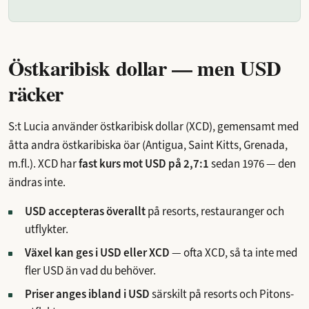
Östkaribisk dollar — men USD
räcker
S:t Lucia använder östkaribisk dollar (XCD), gemensamt med
åtta andra östkaribiska öar (Antigua, Saint Kitts, Grenada,
m.fl.). XCD har
fast kurs mot USD på 2,7:1
sedan 1976 — den
ändras inte.
USD accepteras överallt
på resorts, restauranger och
utflykter.
Växel kan ges i USD eller XCD
— ofta XCD, så ta inte med
fler USD än vad du behöver.
Priser anges ibland i USD
särskilt på resorts och Pitons-