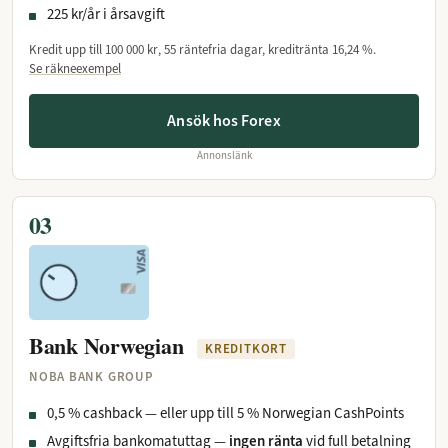
225 kr/år i årsavgift
Kredit upp till
100 000 kr
, 55 räntefria dagar, kreditränta
16,24 %
.
Se räkneexempel
Ansök hos Forex
Annonslänk
03
Bank Norwegian
KREDITKORT
NOBA BANK GROUP
0,5 % cashback — eller upp till 5 % Norwegian CashPoints
Avgiftsfria bankomatuttag —
ingen ränta
vid full betalning