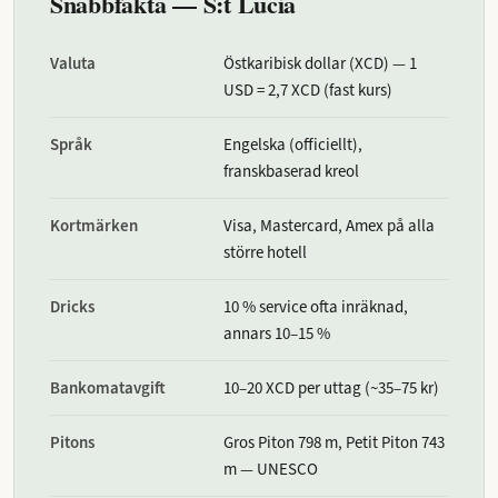
Snabbfakta — S:t Lucia
Valuta
Östkaribisk dollar (XCD) — 1
USD = 2,7 XCD (fast kurs)
Språk
Engelska (officiellt),
franskbaserad kreol
Kortmärken
Visa, Mastercard, Amex på alla
större hotell
Dricks
10 % service ofta inräknad,
annars 10–15 %
Bankomatavgift
10–20 XCD per uttag (~35–75 kr)
Pitons
Gros Piton 798 m, Petit Piton 743
m — UNESCO