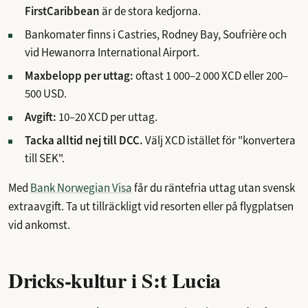
FirstCaribbean
är de stora kedjorna.
Bankomater finns i Castries, Rodney Bay, Soufrière och
vid Hewanorra International Airport.
Maxbelopp per uttag:
oftast 1 000–2 000 XCD eller 200–
500 USD.
Avgift:
10–20 XCD per uttag.
Tacka alltid nej till DCC.
Välj XCD istället för "konvertera
till SEK".
Med
Bank Norwegian Visa
får du räntefria uttag utan svensk
extraavgift. Ta ut tillräckligt vid resorten eller på flygplatsen
vid ankomst.
Dricks-kultur i S:t Lucia