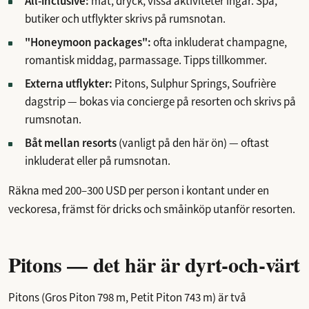
All-inclusive:
mat, dryck, vissa aktiviteter ingår. Spa,
butiker och utflykter skrivs på rumsnotan.
"Honeymoon packages":
ofta inkluderat champagne,
romantisk middag, parmassage. Tipps tillkommer.
Externa utflykter:
Pitons, Sulphur Springs, Soufrière
dagstrip — bokas via concierge på resorten och skrivs på
rumsnotan.
Båt mellan resorts
(vanligt på den här ön) — oftast
inkluderat eller på rumsnotan.
Räkna med 200–300 USD per person i kontant under en
veckoresa, främst för dricks och småinköp utanför resorten.
Pitons — det här är dyrt-och-värt
Pitons (Gros Piton 798 m, Petit Piton 743 m) är två