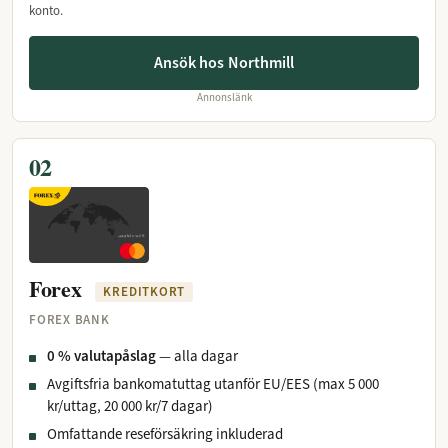
konto.
Ansök hos Northmill
Annonslänk
02
Forex
KREDITKORT
FOREX BANK
0 % valutapåslag
— alla dagar
Avgiftsfria bankomatuttag utanför EU/EES (max 5 000
kr/uttag, 20 000 kr/7 dagar)
Omfattande reseförsäkring inkluderad