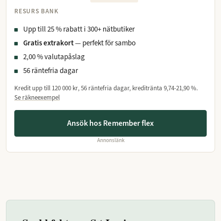
RESURS BANK
Upp till 25 % rabatt i 300+ nätbutiker
Gratis extrakort
— perfekt för sambo
2,00 % valutapåslag
56 räntefria dagar
Kredit upp till
120 000 kr
, 56 räntefria dagar, kreditränta
9,74-21,90 %
.
Se räkneexempel
Ansök hos Remember flex
Annonslänk