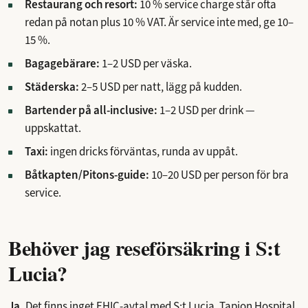
Restaurang och resort:
10 % service charge står ofta
redan på notan plus 10 % VAT. Är service inte med, ge 10–
15 %.
Bagagebärare:
1–2 USD per väska.
Städerska:
2–5 USD per natt, lägg på kudden.
Bartender på all-inclusive:
1–2 USD per drink —
uppskattat.
Taxi:
ingen dricks förväntas, runda av uppåt.
Båtkapten/Pitons-guide:
10–20 USD per person för bra
service.
Behöver jag reseförsäkring i S:t
Lucia?
Ja.
Det finns inget EHIC-avtal med S:t Lucia. Tapion Hospital