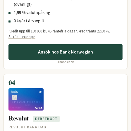
(ovanligt)
1,99 % valutapåslag
0 kr/år i årsavgift
Kredit upp till
150 000 kr
, 45 räntefria dagar, kreditränta
22,00 %
.
Se räkneexempel
Ansök hos Bank Norwegian
Annonslänk
04
Revolut
DEBETKORT
REVOLUT BANK UAB