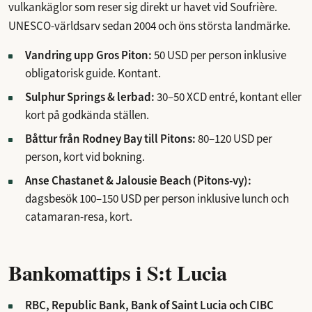
vulkankäglor som reser sig direkt ur havet vid Soufrière.
UNESCO-världsarv sedan 2004 och öns största landmärke.
Vandring upp Gros Piton:
50 USD per person inklusive
obligatorisk guide. Kontant.
Sulphur Springs & lerbad:
30–50 XCD entré, kontant eller
kort på godkända ställen.
Båttur från Rodney Bay till Pitons:
80–120 USD per
person, kort vid bokning.
Anse Chastanet & Jalousie Beach (Pitons-vy):
dagsbesök 100–150 USD per person inklusive lunch och
catamaran-resa, kort.
Bankomattips i S:t Lucia
RBC, Republic Bank, Bank of Saint Lucia och CIBC