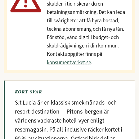
skulden i tid riskerar du en
betalningsanmärkning. Det kan leda
till svårigheter att få hyra bostad,
teckna abonnemang och få nya lån.
För stöd, vänd dig till budget- och
skuldrådgivningen i din kommun.
Kontaktuppgifter finns på
konsumentverket.se
.
KORT SVAR
S:t Lucia är en klassisk smekmånads- och
resort-destination —
Pitons-bergen
är
världens vackraste hotell-vyer enligt
resemagasin. På all-inclusive räcker kortet i
90 % av situationerna. Östkaribisk dollar