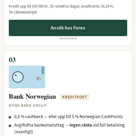
Kredit upp till
100 000 kr
, 55 räntefria dagar, kreditränta
16,24 %
.
Se räkneexempel
Ansök hos Forex
Annonslänk
03
Bank Norwegian
KREDITKORT
NOBA BANK GROUP
0,5 % cashback — eller upp till 5 % Norwegian CashPoints
Avgiftsfria bankomatuttag —
ingen ränta
vid full betalning
(ovanligt)