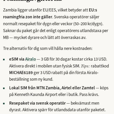
Zambia ligger utanför EU/EES, vilket betyder att
EU:s
roamingfria zon inte gäller
. Svenska operatörer säljer
normalt resepaket för dygn eller veckor (50–200 kr/dygn).
Saknar du paket går det enligt operatörens utlandstaxa per
MB — mycket dyrare och lätt att överraskas av.
Tre alternativ för dig som vill hålla nere kostnaden:
eSIM via
Airalo
—
3 GB för 30 dagar kostar cirka 13 USD
.
Tips:
Aktivera direkt i mobilen utan fysisk SIM.
rabattkod
MICHAE6189
ger 3 USD rabatt på din första Airalo-
beställning som ny kund.
Lokal SIM från MTN Zambia, Airtel eller Zamtel
— köps
på Kenneth Kaunda Airport eller i butik. Pass krävs.
Resepaket via svensk operatör
— bekvämast men
dyrast. Aktivera spärr för utlandsdata utanför paketet.