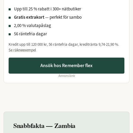
Upp till 25 % rabatt i 300+ nätbutiker
Gratis extrakort
— perfekt för sambo
2,00 % valutapåslag
56 räntefria dagar
Kredit upp till
120 000 kr
, 56 räntefria dagar, kreditränta
9,74-21,90 %
.
Se räkneexempel
Ansök hos Remember flex
Annonslänk
Snabbfakta — Zambia