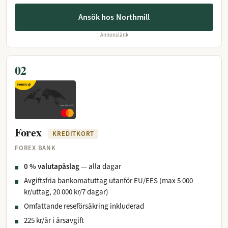
Ansök hos Northmill
Annonslänk
02
Forex
KREDITKORT
FOREX BANK
0 % valutapåslag
— alla dagar
Avgiftsfria bankomatuttag utanför EU/EES (max 5 000
kr/uttag, 20 000 kr/7 dagar)
Omfattande reseförsäkring inkluderad
225 kr/år i årsavgift