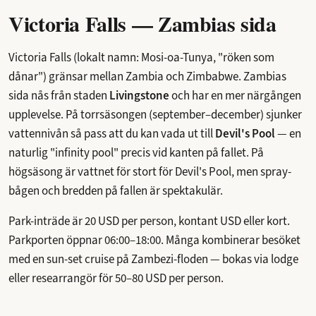
Victoria Falls — Zambias sida
Victoria Falls (lokalt namn: Mosi-oa-Tunya, "röken som
dånar") gränsar mellan Zambia och Zimbabwe. Zambias
sida nås från staden
Livingstone
och har en mer närgången
upplevelse. På torrsäsongen (september–december) sjunker
vattennivån så pass att du kan vada ut till
Devil's Pool
— en
naturlig "infinity pool" precis vid kanten på fallet. På
högsäsong är vattnet för stort för Devil's Pool, men spray-
bågen och bredden på fallen är spektakulär.
Park-inträde är 20 USD per person, kontant USD eller kort.
Parkporten öppnar 06:00–18:00. Många kombinerar besöket
med en sun-set cruise på Zambezi-floden — bokas via lodge
eller researrangör för 50–80 USD per person.