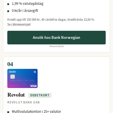
1,99 % valutapåslag
0 kr/år i årsavgift
Kredit upp till
150 000 kr
, 45 räntefria dagar, kreditränta
22,00 %
.
Se räkneexempel
Ansök hos Bank Norwegian
Annonslänk
04
Revolut
DEBETKORT
REVOLUT BANK UAB
Multivalutakonton i 25+ valutor